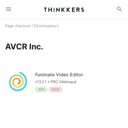
menu
search
Page d'accueil
/ Développeurs
AVCR Inc.
Funimate Video Editor
v13.2.1 • PRO Débloqué
APK
MOD