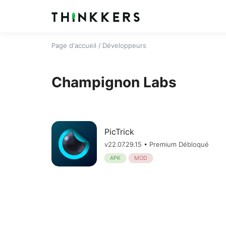
Page d'accueil
/ Développeurs
Champignon Labs
PicTrick
v22.07.29.15 • Premium Débloqué
APK
MOD