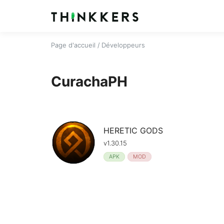
Page d'accueil
/ Développeurs
CurachaPH
HERETIC GODS
v1.30.15
APK
MOD