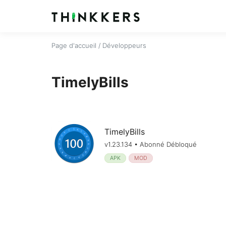
Page d'accueil
/ Développeurs
TimelyBills
TimelyBills
v1.23.134 • Abonné Débloqué
APK
MOD