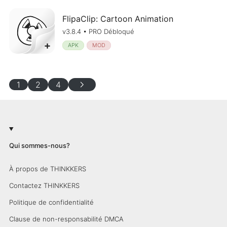
FlipaClip: Cartoon Animation
v3.8.4 • PRO Débloqué
APK
MOD
chevron_right
1
2
4
Qui sommes-nous?
À propos de THINKKERS
Contactez THINKKERS
Politique de confidentialité
Clause de non-responsabilité DMCA