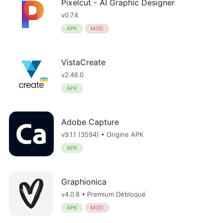
Pixelcut - AI Graphic Designer
v0.7.4
APK
MOD
VistaCreate
v2.46.0
APK
Adobe Capture
v9.1.1 (3594) • Origine APK
APK
Graphionica
v4.0.8 • Premium Débloqué
APK
MOD