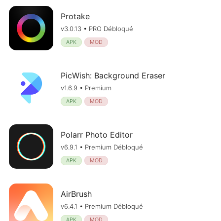
Protake
v3.0.13 • PRO Débloqué
APK
MOD
PicWish: Background Eraser
v1.6.9 • Premium
APK
MOD
Polarr Photo Editor
v6.9.1 • Premium Débloqué
APK
MOD
AirBrush
v6.4.1 • Premium Débloqué
APK
MOD