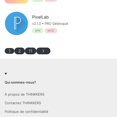
PixelLab
v2.1.3 • PRO Débloqué
APK
MOD
chevron_right
1
2
11
Qui sommes-nous?
À propos de THINKKERS
Contactez THINKKERS
Politique de confidentialité