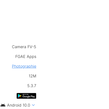
Camera FV-5
FGAE Apps
Photographie
12M
5.3.7
android
expand_more
Android 10.0