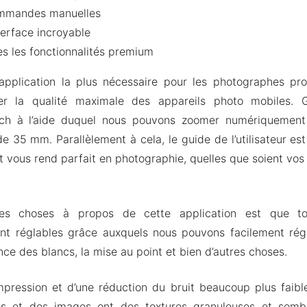
ommandes manuelles
erface incroyable
s les fonctionnalités premium
application la plus nécessaire pour les photographes prof
er la qualité maximale des appareils photo mobiles.
uch à l’aide duquel nous pouvons zoomer numériquement
e 35 mm. Parallèlement à cela, le guide de l’utilisateur est
 et vous rend parfait en photographie, quelles que soient vo
res choses à propos de cette application est que t
nt réglables grâce auxquels nous pouvons facilement rég
ance des blancs, la mise au point et bien d’autres choses.
pression et d’une réduction du bruit beaucoup plus faibl
os et des images ont des textures granuleuses et semb