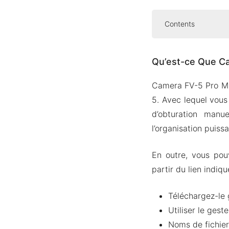
Contents
Qu’est-ce Que
Qu’est-ce Que C
Caractéristiq
Téléchar
Camera FV-5 Pro MOD
Prend en
5. Avec lequel vous 
Entièrem
d’obturation manue
Obturate
l’organisation puissa
Commande
En outre, vous pou
Quelques
partir du lien indiq
Comment Téléc
Les Gens Dem
Téléchargez-le 
Utiliser le ges
Envelopper
Noms de fichier