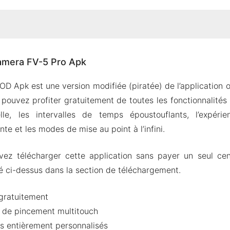
 Camera FV-5 Pro Apk
amera FV-5 Pro Apk
ues de Camera FV-5 Pro
gement Gratuit
 Apk est une version modifiée (piratée) de l’application o
 Charge Plusieurs Langues
pouvez profiter gratuitement de toutes les fonctionnalités 
ent Réglable
lle, les intervalles de temps époustouflants, l’expérie
ur À Distance Bluetooth
nte et les modes de mise au point à l’infini.
s Manuelles Personnalisables
vez télécharger cette application sans payer un seul ce
 Fonctionnalités Supplémentaires
ué ci-dessus dans la section de téléchargement.
harger Et Installer Camera FV-5 Pro sur Android
andent Aussi (FAQs)
gratuitement
te de pincement multitouch
s entièrement personnalisés