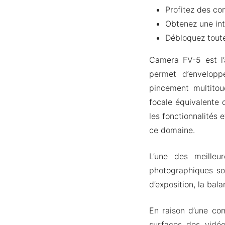
Profitez des c
Obtenez une int
Débloquez toute
Camera FV-5 est l’
permet d’envelopp
pincement multito
focale équivalente d
les fonctionnalités
ce domaine.
L’une des meilleu
photographiques so
d’exposition, la bal
En raison d’une com
surfaces des vidé