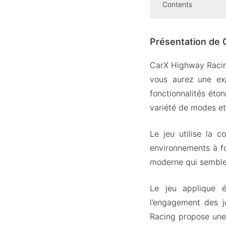
Contents
Présentation 
Présentation de 
Moteur g
Commande
CarX Highway Racing
Divers é
vous aurez une ex
Gagner d
fonctionnalités éto
variété de modes et 
Version Mod 
Caractér
Le jeu utilise la c
Téléchargez 
environnements à fo
moderne qui semble 
Le jeu applique é
l’engagement des j
Racing propose une 