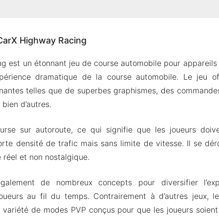
de CarX Highway Racing
CarX Highway Racing
raphique amélioré
s très sensibles
 est un étonnant jeu de course automobile pour appareils
vénements
périence dramatique de la course automobile. Le jeu o
es points d’expérience
nnantes telles que de superbes graphismes, des commandes
bien d’autres.
APK de CarX Highway Racing
istiques du Mod
ourse sur autoroute, ce qui signifie que les joueurs doi
CarX Highway Racing Apk & MOD pour Android 2024
rte densité de trafic mais sans limite de vitesse. Il se d
réel et non nostalgique.
galement de nombreux concepts pour diversifier l’ex
oueurs au fil du temps. Contrairement à d’autres jeux, 
variété de modes PVP conçus pour que les joueurs soient 