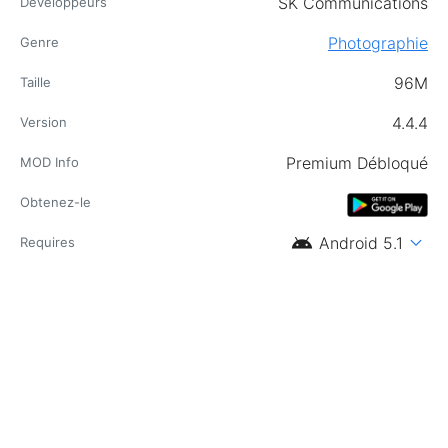
SK Communications
Développeurs
Photographie
Genre
96M
Taille
4.4.4
Version
Premium Débloqué
MOD Info
Obtenez-le
android
expand_more
Android 5.1
Requires