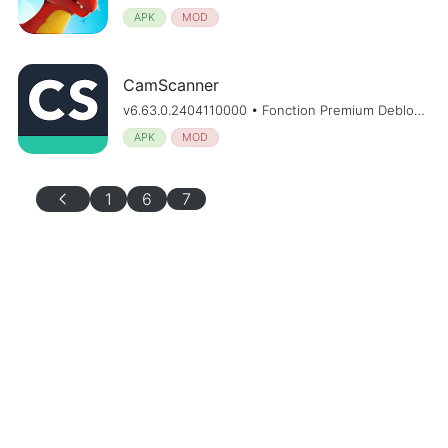
APK
MOD
CamScanner
v6.63.0.2404110000 • Fonction Premium Debloque
APK
MOD
chevron_left
1
6
7