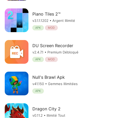
Piano Tiles 2™
v3.1.1.1202 • Argent Illimité
APK
MOD
DU Screen Recorder
v2.4.7.1 • Premium Débloqué
APK
MOD
Null's Brawl Apk
v41.150 • Gemmes Illimitées
APK
Dragon City 2
v0.11.2 • Illimité Tout