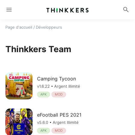
menu
search
Page d'accueil
/ Développeurs
Thinkkers Team
Camping Tycoon
v1.6.22 • Argent Illimité
APK
MOD
eFootball PES 2021
v5.6.0 • Argent Illimité
APK
MOD