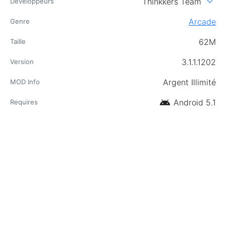
expand_more
Thinkkers Team
Développeurs
Arcade
Genre
62M
Taille
3.1.1.1202
Version
Argent Illimité
MOD Info
android
Android 5.1
Requires