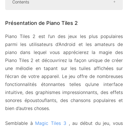
Contents
Présentation de Piano Tiles 2
Présentation de Piano Tiles 2
Fonctionnalités sociales
Des rythmes incroyables
Piano Tiles 2 est l’un des jeux les plus populaires
Classement et réalisations
parmi les utilisateurs d’Android et les amateurs de
Mod Version APK de Piano Tiles 2
piano dans lequel vous apprécierez la magie des
Caractéristiques du Mod
Piano Tiles 2 et découvrirez la façon unique de créer
une mélodie en tapant sur les tuiles affichées sur
Téléchargez Piano Tiles 2 MOD Apk pour
l’écran de votre appareil. Le jeu offre de nombreuses
Android 2024
fonctionnalités étonnantes telles qu’une interface
intuitive, des graphismes impressionnants, des effets
sonores époustouflants, des chansons populaires et
bien d’autres choses.
Semblable à
Magic Tiles 3
, au début du jeu, vous