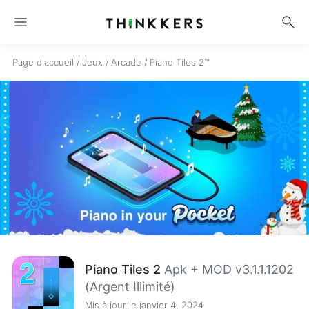
menu
search
Page d'accueil
/
Jeux
/
Arcade
/
Piano Tiles 2™
Piano Tiles 2
Apk + MOD v3.1.1.1202
(Argent Illimité)
Mis à jour le janvier 4, 2024