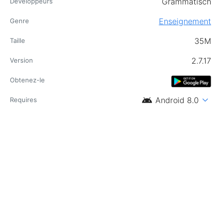
Grammatisch
Développeurs
Enseignement
Genre
35M
Taille
2.7.17
Version
Obtenez-le
android
expand_more
Android 8.0
Requires