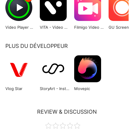
Video Player All Format – XPlayer
VITA - Video Editor & Maker
Filmigo Video Maker
PLUS DU DÉVELOPPEUR
Vlog Star
StoryArt - Insta story editor
Movepic
REVIEW & DISCUSSION