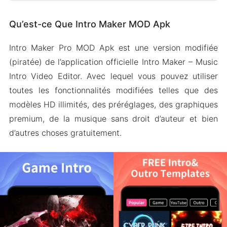
Qu’est-ce Que Intro Maker MOD Apk
Qu’est-ce Que Intro Maker MOD Apk
Caractéristiques de Intro Maker MOD Apk
Premium débloqué
Intro Maker Pro MOD Apk est une version modifiée
Pas de filigrane
(piratée) de l’application officielle Intro Maker – Music
Texte hautement personnalisable
Intro Video Editor. Avec lequel vous pouvez utiliser
Facile à utiliser
toutes les fonctionnalités modifiées telles que des
modèles HD illimités, des préréglages, des graphiques
Bibliothèque musicale
premium, de la musique sans droit d’auteur et bien
Comment Télécharger et Installer Intro Maker
d’autres choses gratuitement.
Pro Apk sur Android
Les gens demandent aussi (FAQs)
Envelopper