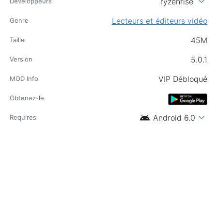
expand_more
ryzenrise
Développeurs
Lecteurs et éditeurs vidéo
Genre
45M
Taille
5.0.1
Version
VIP Débloqué
MOD Info
Obtenez-le
android
expand_more
Android 6.0
Requires