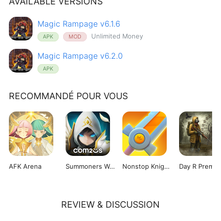
AVAILABLE VERSIONS
Magic Rampage v6.1.6
Unlimited Money
APK
MOD
Magic Rampage v6.2.0
APK
RECOMMANDÉ POUR VOUS
AFK Arena
Summoners War: Sky Arena
Nonstop Knight 2
Day R Premi
REVIEW & DISCUSSION