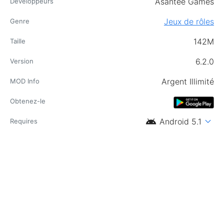
Asantee Games
Développeurs
Jeux de rôles
Genre
142M
Taille
6.2.0
Version
Argent Illimité
MOD Info
Obtenez-le
android
expand_more
Android 5.1
Requires