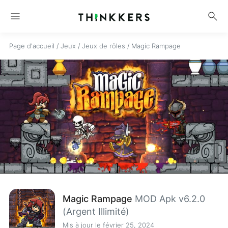
menu
search
Page d'accueil
/
Jeux
/
Jeux de rôles
/
Magic Rampage
Magic Rampage
MOD Apk v6.2.0
(Argent Illimité)
Mis à jour le février 25, 2024