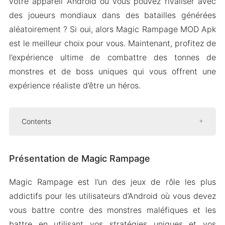
votre appareil Android où vous pouvez rivaliser avec
des joueurs mondiaux dans des batailles générées
aléatoirement ? Si oui, alors Magic Rampage MOD Apk
est le meilleur choix pour vous. Maintenant, profitez de
l’expérience ultime de combattre des tonnes de
monstres et de boss uniques qui vous offrent une
expérience réaliste d’être un héros.
Contents
Présentation de Magic Rampage
Présentation de Magic Rampage
Différents pouvoirs et capacités uniques
Variété de sorts
Magic Rampage est l’un des jeux de rôle les plus
Des monstres aux capacités différentes
addictifs pour les utilisateurs d’Android où vous devez
Jeu stratégique
vous battre contre des monstres maléfiques et les
battre en utilisant vos stratégies uniques et vos
Mod Version APK de Magic Rampage