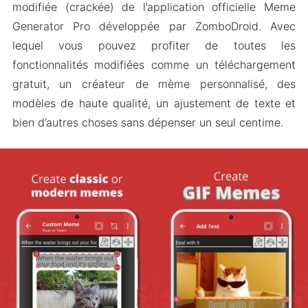
Pas de filigrane
modifiée (crackée) de l’application officielle Meme
Suppression de toutes les annonces
Generator Pro développée par ZomboDroid. Avec
Modèles de mèmes personnalisés
lequel vous pouvez profiter de toutes les
fonctionnalités modifiées comme un téléchargement
Mises à jour fréquentes du contenu
gratuit, un créateur de mème personnalisé, des
Quelques fonctionnalités supplémentaires
modèles de haute qualité, un ajustement de texte et
Comment Télécharger et Installer Meme
bien d’autres choses sans dépenser un seul centime.
Generator Pro Gratuitement
Les gens demandent aussi (FAQ)
Envelopper