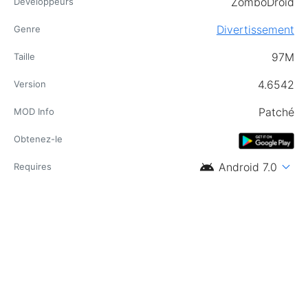
ZomboDroid
Développeurs
Divertissement
Genre
97M
Taille
4.6542
Version
Patché
MOD Info
Obtenez-le
android
expand_more
Android 7.0
Requires