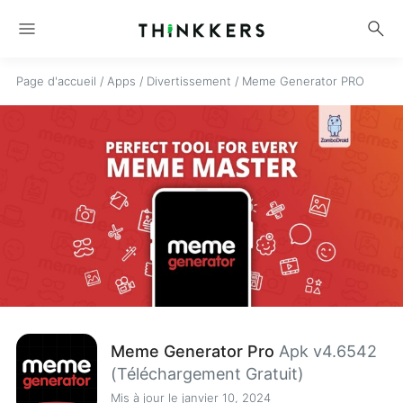
menu
search
Page d'accueil
/
Apps
/
Divertissement
/
Meme Generator PRO
Meme Generator Pro
Apk v4.6542
(Téléchargement Gratuit)
Mis à jour le janvier 10, 2024