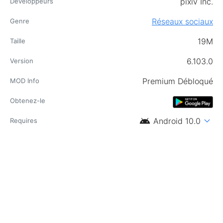
pixiv Inc.
Développeurs
Réseaux sociaux
Genre
19M
Taille
6.103.0
Version
Premium Débloqué
MOD Info
Obtenez-le
android
expand_more
Android 10.0
Requires