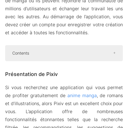
de manga où ils peuvent rejoindre la communauté de
millions d’utilisateurs et échanger leur travail les uns
avec les autres. Au démarrage de l’application, vous
devez créer un compte pour enregistrer votre création
et accéder à toutes les fonctionnalités.
Contents
Présentation de Pixiv
Présentation de Pixiv
Interface intuitive
Grande communauté à rejoindre
Si vous recherchez une application qui vous permet
Marquer le contenu favori
de profiter gratuitement de
anime manga
, de romans
Rechercher des œuvres connexes
et d’illustrations, alors Pixiv est un excellent choix pour
vous. L’application offre de nombreuses
Mod Version APK de Pixiv
fonctionnalités étonnantes telles que la recherche
Caractéristiques du Mod
filtrée, les recommandations, les suggestions de