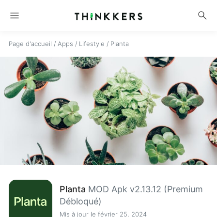
menu
search
Page d'accueil
/
Apps
/
Lifestyle
/
Planta
Planta
MOD Apk v2.13.12 (Premium
Débloqué)
Mis à jour le février 25, 2024