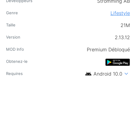
Strömming AB
Développeurs
Lifestyle
Genre
21M
Taille
2.13.12
Version
Premium Débloqué
MOD Info
Obtenez-le
android
expand_more
Android 10.0
Requires