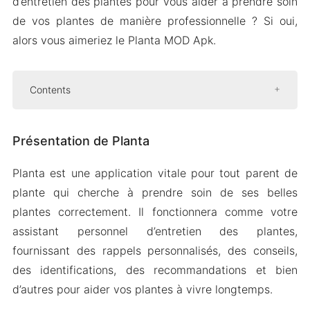
d’entretien des plantes pour vous aider à prendre soin
de vos plantes de manière professionnelle ? Si oui,
alors vous aimeriez le Planta MOD Apk.
Contents
Présentation de Planta
Présentation de Planta
Rappels d’entretien intelligents
Guide étape par étape
Planta est une application vitale pour tout parent de
Identifications des plantes
plante qui cherche à prendre soin de ses belles
Journal des plantes pour une meilleure
plantes correctement. Il fonctionnera comme votre
croissance
assistant personnel d’entretien des plantes,
fournissant des rappels personnalisés, des conseils,
Version Mod APK de Planta
des identifications, des recommandations et bien
Caractéristiques du Mod
d’autres pour aider vos plantes à vivre longtemps.
Télécharger Planta Apk & MOD pour Android