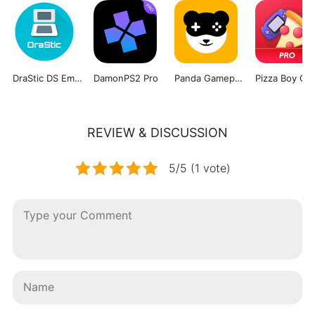
DraStic DS Emulator
DamonPS2 Pro
Panda Gamepad Pro
Pizza Boy G
REVIEW & DISCUSSION
5/5 (1 vote)