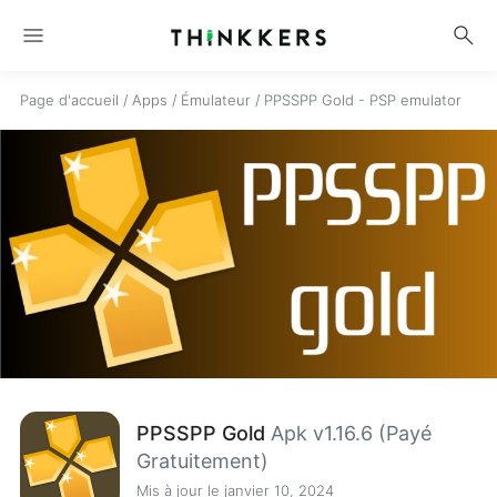
menu
search
Page d'accueil
/
Apps
/
Émulateur
/
PPSSPP Gold - PSP emulator
PPSSPP Gold
Apk v1.16.6 (Payé
Gratuitement)
Mis à jour le janvier 10, 2024