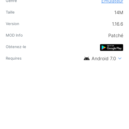
Émulateur
Genre
14M
Taille
1.16.6
Version
Patché
MOD Info
Obtenez-le
android
expand_more
Android 7.0
Requires