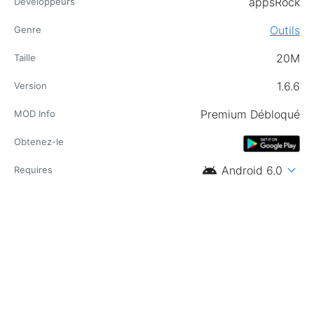
appsRock
Développeurs
Outils
Genre
20M
Taille
1.6.6
Version
Premium Débloqué
MOD Info
Obtenez-le
android
expand_more
Android 6.0
Requires