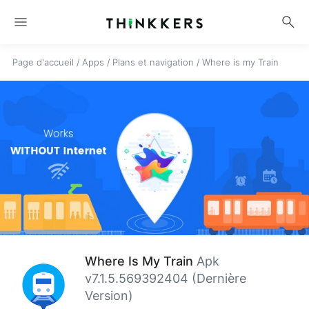
menu
search
Page d'accueil
/
Apps
/
Plans et navigation
/
Where is my Train
Where Is My Train
Apk
v7.1.5.569392404 (Dernière
Version)