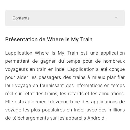
Contents
Présentation de Where Is My Train
Présentation de Where Is My Train
Repérez le train
Fonctionne en mode hors ligne
L’application Where is My Train est une application
Vérifiez la position de l’entraîneur du train
permettant de gagner du temps pour de nombreux
Vérifier la disposition des sièges
voyageurs en train en Inde. L’application a été conçue
pour aider les passagers des trains à mieux planifier
Télécharger Where Is My Train Apk
leur voyage en fournissant des informations en temps
v7.1.5.569392404 pour Android 2024
réel sur l’état des trains, les retards et les annulations.
Elle est rapidement devenue l’une des applications de
voyage les plus populaires en Inde, avec des millions
de téléchargements sur les appareils Android.