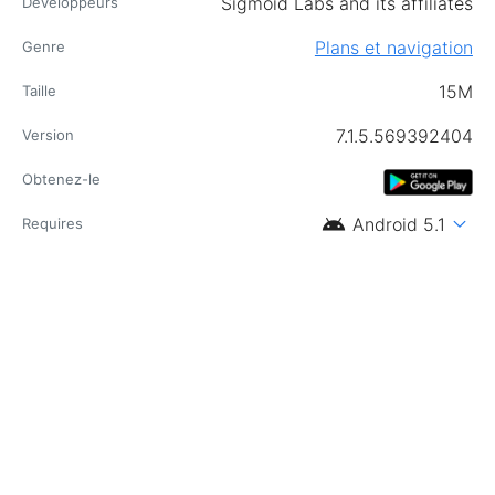
Sigmoid Labs and its affiliates
Développeurs
Plans et navigation
Genre
15M
Taille
7.1.5.569392404
Version
Obtenez-le
android
expand_more
Android 5.1
Requires