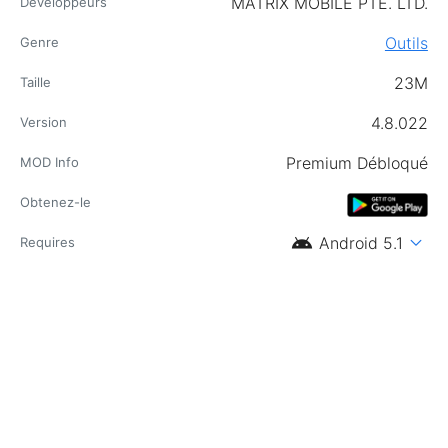
MATRIX MOBILE PTE. LTD.
Développeurs
Outils
Genre
23M
Taille
4.8.022
Version
Premium Débloqué
MOD Info
Obtenez-le
android
expand_more
Android 5.1
Requires