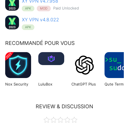
XY VPN v4.7.958
Paid Unlocked
APK
MOD
XY VPN v4.8.022
APK
RECOMMANDÉ POUR VOUS
Nox Security
LuluBox
ChatGPT Plus
REVIEW & DISCUSSION