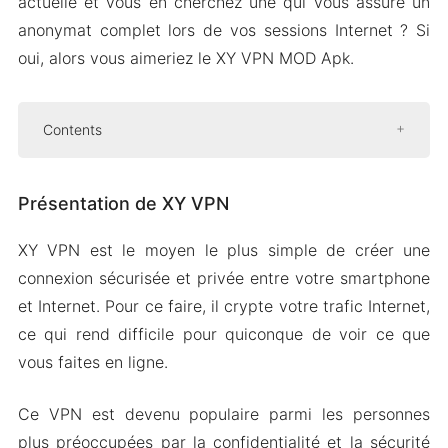
actuelle et vous en cherchez une qui vous assure un
anonymat complet lors de vos sessions Internet ? Si
oui, alors vous aimeriez le XY VPN MOD Apk.
Contents
Présentation de XY VPN
Présentation de XY VPN
Une sélection intelligente de Serveurs
Aucune limite d’utilisation et de temps
XY VPN est le moyen le plus simple de créer une
Politique stricte de non-enregistrement
connexion sécurisée et privée entre votre smartphone
Mod APK Version de XY VPN
et Internet. Pour ce faire, il crypte votre trafic Internet,
Caractéristiques du Mod
ce qui rend difficile pour quiconque de voir ce que
vous faites en ligne.
Télécharger XY VPN Apk & MOD pour Android
2024
Ce VPN est devenu populaire parmi les personnes
plus préoccupées par la confidentialité et la sécurité