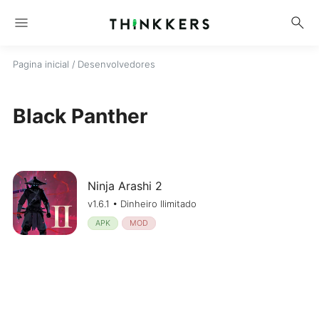
menu
search
Pagina inicial
/ Desenvolvedores
Black Panther
Ninja Arashi 2
v1.6.1 • Dinheiro Ilimitado
APK
MOD