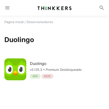
menu
search
Pagina inicial
/ Desenvolvedores
Duolingo
Duolingo
v5.135.3 • Premium Desbloqueado
APK
MOD