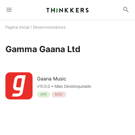
menu
search
Pagina inicial
/ Desenvolvedores
Gamma Gaana Ltd
Gaana Music
v10.0.0 • Mais Desbloqueado
APK
MOD