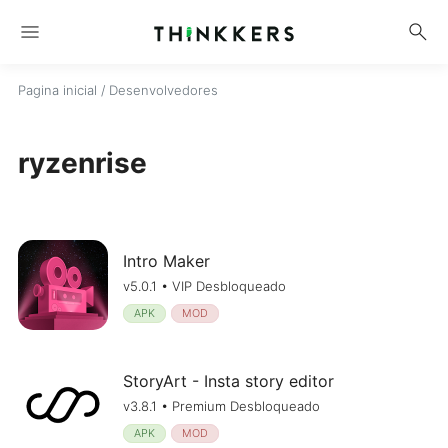
menu
search
Pagina inicial
/ Desenvolvedores
ryzenrise
Intro Maker
v5.0.1 • VIP Desbloqueado
APK
MOD
StoryArt - Insta story editor
v3.8.1 • Premium Desbloqueado
APK
MOD