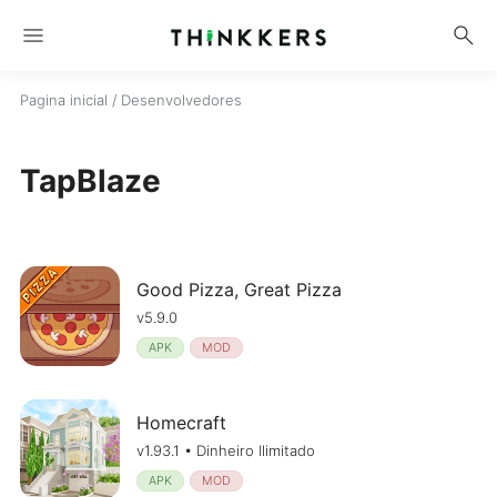
menu
search
Pagina inicial
/ Desenvolvedores
TapBlaze
Good Pizza, Great Pizza
v5.9.0
APK
MOD
Homecraft
v1.93.1 • Dinheiro Ilimitado
APK
MOD