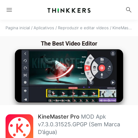
menu
search
Pagina inicial
/
Aplicativos
/
Reproduzir e editar vídeos
/
KineMaster Pro
KineMaster Pro
MOD Apk
v7.3.0.31525.GPGP (Sem Marca
D’água)