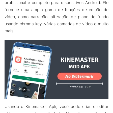
Kinemaster Gold MOD Apk
profissional e completo para dispositivos Android. Ele
Kinemaster Diamond MOD Apk
fornece uma ampla gama de funções de edição de
vídeo, como narração, alteração de plano de fundo
Recursos do Kinemaster MOD Apk
usando chroma key, várias camadas de vídeo e muito
Desbloqueado Em Várias Camadas
mais.
Controle De Velocidade
Chroma Key Desbloqueado
Sem Marca D’água
Qualidade De Exportação De Alta
Resolução
Mais Alguns Recursos
Como Baixar e Instalar o Kinemaster Pro MOD
Apk no Android
Tutorial do Kinemaster Pro
As Pessoas Também Perguntam (FAQs)
Usando o Kinemaster Apk, você pode criar e editar
Embrulhando-o