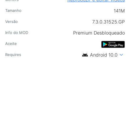
141M
Tamanho
7.3.0.31525.GP
Versão
Premium Desbloqueado
Info do MOD
Aceite
android
expand_more
Android 10.0
Requires