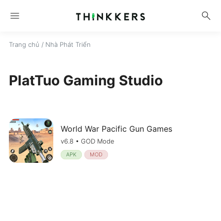
menu
search
Trang chủ
/ Nhà Phát Triển
PlatTuo Gaming Studio
World War Pacific Gun Games
v6.8 • GOD Mode
APK
MOD