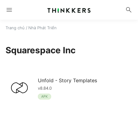
menu
search
Trang chủ
/ Nhà Phát Triển
Squarespace Inc
Unfold - Story Templates
v8.84.0
APK