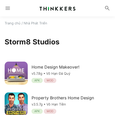
menu
search
Trang chủ
/ Nhà Phát Triển
Storm8 Studios
Home Design Makeover!
v5.7.8g • Vô Hạn Đá Quý
APK
MOD
Property Brothers Home Design
v3.5.7g • Vô Hạn Tiền
APK
MOD