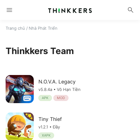
menu
search
Trang chủ
/ Nhà Phát Triển
Thinkkers Team
N.O.V.A. Legacy
v5.8.4a • Vô Hạn Tiền
APK
MOD
Tiny Thief
v1.2.1 • Đầy
XAPK