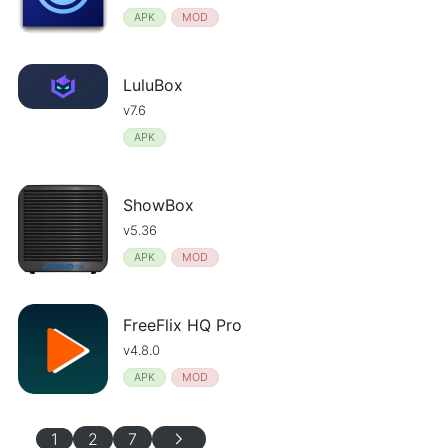
APK
MOD
LuluBox
v7.6
APK
ShowBox
v5.36
APK
MOD
FreeFlix HQ Pro
v4.8.0
APK
MOD
chevron_right
1
2
7