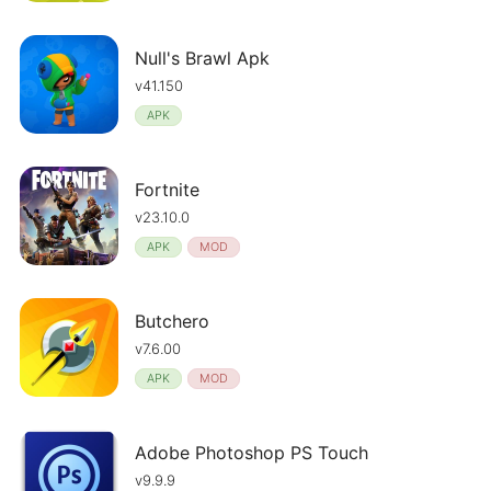
Null's Brawl Apk
v41.150
APK
Fortnite
v23.10.0
APK
MOD
Butchero
v7.6.00
APK
MOD
Adobe Photoshop PS Touch
v9.9.9