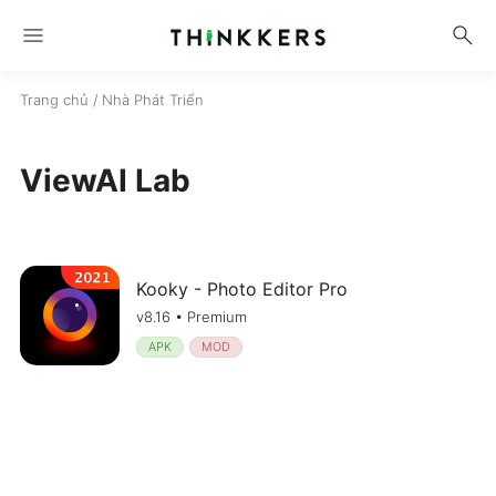
menu
search
Trang chủ
/ Nhà Phát Triển
ViewAI Lab
Kooky - Photo Editor Pro
v8.16 • Premium
APK
MOD