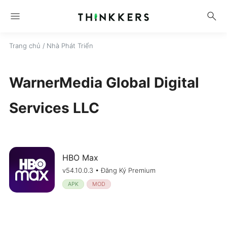
menu
search
Trang chủ
/ Nhà Phát Triển
WarnerMedia Global Digital
Services LLC
HBO Max
v54.10.0.3 • Đăng Ký Premium
APK
MOD