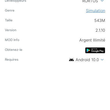
expand_more
RORTOS
Développeurs
Simulation
Genre
543M
Taille
2.1.10
Version
Argent Illimité
MOD Info
Obtenez-le
android
expand_more
Android 10.0
Requires