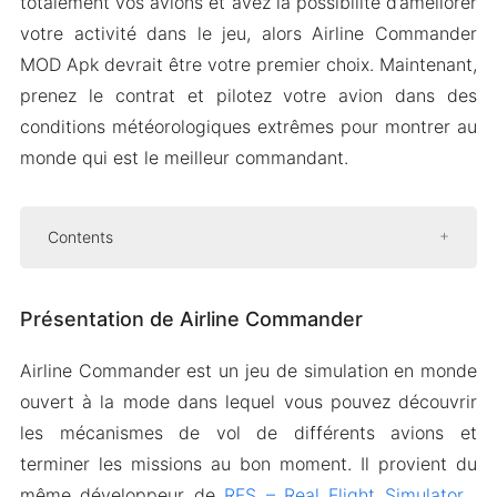
totalement vos avions et avez la possibilité d’améliorer
votre activité dans le jeu, alors Airline Commander
MOD Apk devrait être votre premier choix. Maintenant,
prenez le contrat et pilotez votre avion dans des
conditions météorologiques extrêmes pour montrer au
monde qui est le meilleur commandant.
Contents
Présentation de Airline Commander
Présentation de Airline Commander
De nombreux types de missions
Contrôle du trafic aérien en temps réel
Airline Commander est un jeu de simulation en monde
Vue 3D du poste de pilotage avec
ouvert à la mode dans lequel vous pouvez découvrir
affichage tête haute
les mécanismes de vol de différents avions et
De beaux endroits
terminer les missions au bon moment. Il provient du
même développeur de
Mod APK Version de Airline Commander
RFS – Real Flight Simulator
,