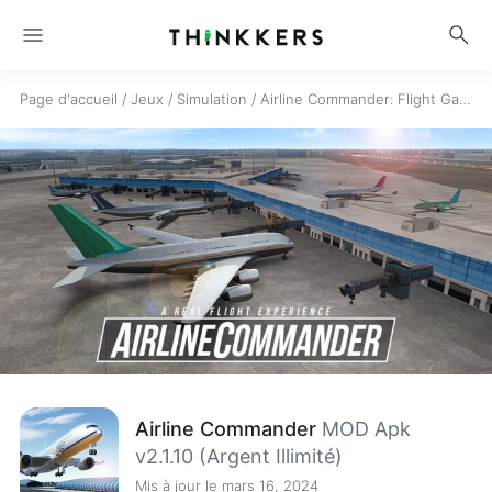
menu
search
Page d'accueil
/
Jeux
/
Simulation
/
Airline Commander: Flight Game
Airline Commander
MOD Apk
v2.1.10 (Argent Illimité)
Mis à jour le mars 16, 2024