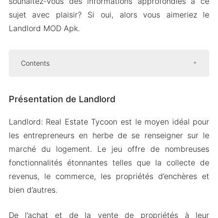
souhaitez-vous des informations approfondies à ce
sujet avec plaisir? Si oui, alors vous aimeriez le
Landlord MOD Apk.
Contents
Présentation de Landlord
Présentation de Landlord
Effectuez des tâches professionnelles au
quotidien
Landlord: Real Estate Tycoon est le moyen idéal pour
Négociez des actions et améliorez votre
les entrepreneurs en herbe de se renseigner sur le
présence
marché du logement. Le jeu offre de nombreuses
Propriétés d’enchères
fonctionnalités étonnantes telles que la collecte de
Version Mod APK de Landlord: Real Estate
revenus, le commerce, les propriétés d’enchères et
Tycoon
bien d’autres.
Caractéristiques du Mod
De l’achat et de la vente de propriétés à leur