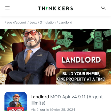
menu
search
Page d'accueil
/
Jeux
/
Simulation
/
Landlord
Landlord
MOD Apk v4.9.11 (Argent
Illimité)
Mis à jour le février 25, 2024