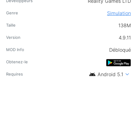
Reality Games LTD
Développeurs
Simulation
Genre
138M
Taille
4.9.11
Version
Débloqué
MOD Info
Obtenez-le
android
expand_more
Android 5.1
Requires