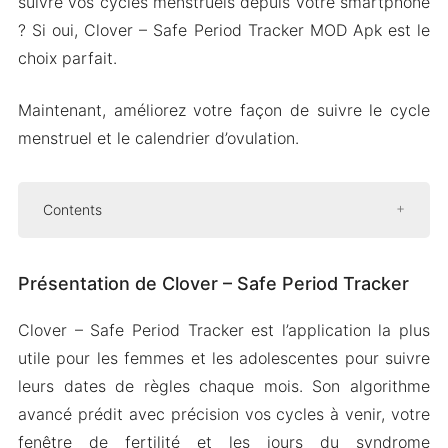
suivre vos cycles menstruels depuis votre smartphone
? Si oui, Clover – Safe Period Tracker MOD Apk est le
choix parfait.
Maintenant, améliorez votre façon de suivre le cycle
menstruel et le calendrier d’ovulation.
Contents
Présentation de Clover – Safe Period Tracker
Présentation de Clover – Safe Period Tracker
Suivi fiable de l’ovulation
Mode grossesse pour les futures mamans
Clover – Safe Period Tracker est l’application la plus
Informations utiles sur la santé
utile pour les femmes et les adolescentes pour suivre
Rappels personnalisables
leurs dates de règles chaque mois. Son algorithme
Graphiques et tableaux intuitifs
avancé prédit avec précision vos cycles à venir, votre
fenêtre de fertilité et les jours du syndrome
Version Mod APK de Clover – Safe Period