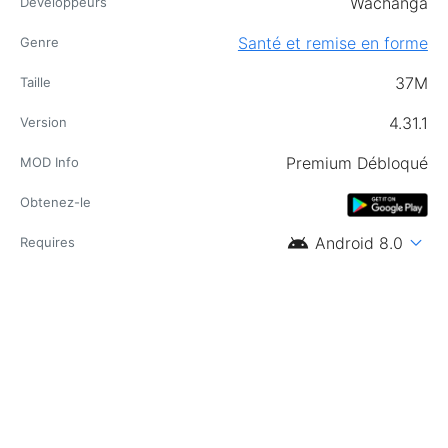
Wachanga
Développeurs
Santé et remise en forme
Genre
37M
Taille
4.31.1
Version
Premium Débloqué
MOD Info
Obtenez-le
android
expand_more
Android 8.0
Requires