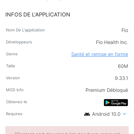
INFOS DE L'APPLICATION
Flo
Nom De L'application
Flo Health Inc.
Développeurs
Santé et remise en forme
Genre
60M
Taille
9.33.1
Version
Premium Débloqué
MOD Info
Obtenez-le
android
expand_more
Android 10.0
Requires