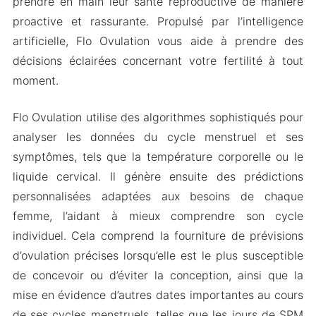
prendre en main leur santé reproductive de manière
physique
proactive et rassurante. Propulsé par l’intelligence
Version Mod APK de Flo Ovulation & Period
artificielle, Flo Ovulation vous aide à prendre des
Tracker
décisions éclairées concernant votre fertilité à tout
Caractéristiques du Mod
moment.
Télécharger Flo Apk & MOD pour Android 2024
Flo Ovulation utilise des algorithmes sophistiqués pour
analyser les données du cycle menstruel et ses
symptômes, tels que la température corporelle ou le
liquide cervical. Il génère ensuite des prédictions
personnalisées adaptées aux besoins de chaque
femme, l’aidant à mieux comprendre son cycle
individuel. Cela comprend la fourniture de prévisions
d’ovulation précises lorsqu’elle est le plus susceptible
de concevoir ou d’éviter la conception, ainsi que la
mise en évidence d’autres dates importantes au cours
de ses cycles menstruels, telles que les jours de SPM