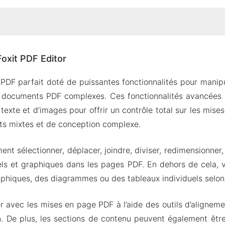
e Foxit PDF Editor
oxit PDF Editor
par l’IA
pendant l’édition d’un PDF
r PDF parfait doté de puissantes fonctionnalités pour manipu
r et signer des PDF
 documents PDF complexes. Ces fonctionnalités avancées n
od de Foxit PDF Editor
 texte et d’images pour offrir un contrôle total sur les mis
istiques du Mod
ts mixtes et de conception complexe.
oxit PDF Editor Apk et MOD pour Android 2024
nt sélectionner, déplacer, joindre, diviser, redimensionner, 
ls et graphiques dans les pages PDF. En dehors de cela, 
phiques, des diagrammes ou des tableaux individuels selon
r avec les mises en page PDF à l’aide des outils d’aligneme
n. De plus, les sections de contenu peuvent également êtr