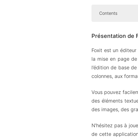
Contents
Présentation d
Présentation de F
PDF relu 
Discutez 
Foxit est un éditeu
Sécurise
la mise en page de
Version APK M
l’édition de base de
Caractér
colonnes, aux forma
Téléchargez F
Vous pouvez facileme
des éléments textue
des images, des gra
N’hésitez pas à joue
de cette applicatio