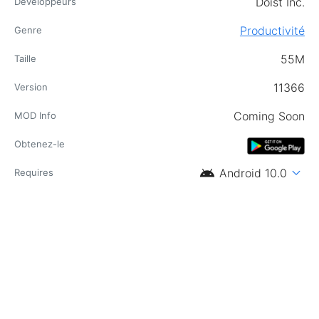
Doist Inc.
Développeurs
Productivité
Genre
55M
Taille
11366
Version
Coming Soon
MOD Info
Obtenez-le
android
expand_more
Android 10.0
Requires