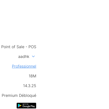
 Point of Sale - POS
expand_more
aadhk
Professionnel
18M
14.3.25
Premium Débloqué