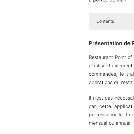
Contents
Présentation d
Présentation de R
Prise de
Réservati
Restaurant Point of
Obtenez 
d’utiliser facilemen
Gestion 
commandes, le trai
opérations du resta
Version MOD A
Caractér
Il n’est pas nécessa
Téléchargez R
car cette applicat
professionnelle. L’
mensuel ou annuel.