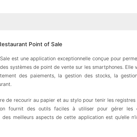
e Restaurant Point of Sale
estaurant Point of Sale
 commande facile
ons de table en ligne
 Sale est une application exceptionnelle conçue pour perme
un rapport détaillé des ventes
t des systèmes de point de vente sur les smartphones. Elle 
des stocks
tement des paiements, la gestion des stocks, la gestion
urant.
PK de Restaurant Point of Sale
istiques du Mod
ire de recourir au papier et au stylo pour tenir les registres
estaurant Point of Sale Apk & MOD pour Android 2024
ion fournit des outils faciles à utiliser pour gérer le
un des meilleurs aspects de cette application est qu’elle n’