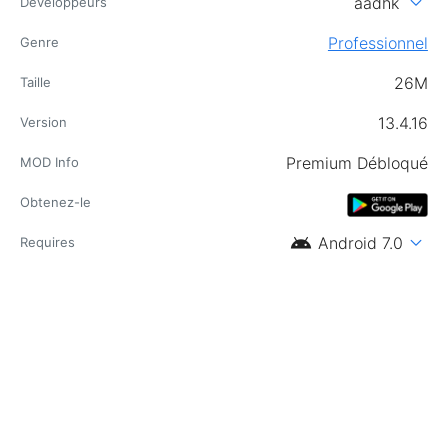
expand_more
aadhk
Développeurs
Professionnel
Genre
26M
Taille
13.4.16
Version
Premium Débloqué
MOD Info
Obtenez-le
android
expand_more
Android 7.0
Requires