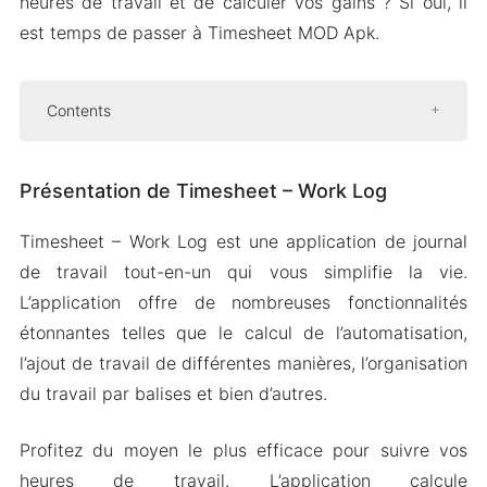
heures de travail et de calculer vos gains ? Si oui, il
est temps de passer à Timesheet MOD Apk.
Contents
Présentation de Timesheet – Work Log
Présentation de Timesheet – Work Log
Ajouter des heures de travail de
différentes manières
Timesheet – Work Log est une application de journal
Calculer automatiquement les gains
de travail tout-en-un qui vous simplifie la vie.
Organiser les heures de travail par Tag
L’application offre de nombreuses fonctionnalités
Mod APK Version de Timesheet
étonnantes telles que le calcul de l’automatisation,
Caractéristiques du Mod
l’ajout de travail de différentes manières, l’organisation
du travail par balises et bien d’autres.
Téléchargez Timesheet Apk & MOD pour
Android 2024
Profitez du moyen le plus efficace pour suivre vos
heures de travail. L’application calcule