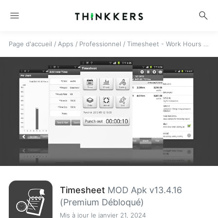
menu
search
Page d'accueil
/
Apps
/
Professionnel
/
Timesheet - Work Hours Tracker
Timesheet
MOD Apk v13.4.16
(Premium Débloqué)
Mis à jour le janvier 21, 2024