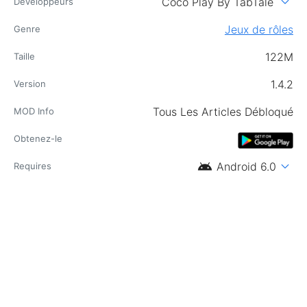
expand_more
Coco Play By TabTale
Développeurs
Jeux de rôles
Genre
122M
Taille
1.4.2
Version
Tous Les Articles Débloqué
MOD Info
Obtenez-le
android
expand_more
Android 6.0
Requires