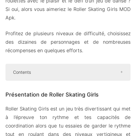
roulettes avec le plaisir et le défi d’un jeu de danse ?
Si oui, alors vous aimeriez le Roller Skating Girls MOD
Apk.
Profitez de plusieurs niveaux de difficulté, choisissez
des dizaines de personnages et de nombreuses
récompenses en quelques efforts.
Contents
Présentation de Roller Skating Girls
Présentation de Roller Skating Girls
Sessions de skate et routines de danse
conçues de manière unique
Roller Skating Girls est un jeu très divertissant qui met
Personnalisez votre patineur avec de
à l’épreuve ton rythme et tes capacités de
nombreux articles de costume
coordination alors que tu essaies de garder le rythme
Montrez vos compétences sur différents
tout en roulant dans des niveaux vertigineux et