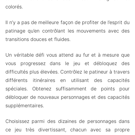
terrains et améliorez votre personnage
colorés.
Choisissez la musique de fond
Il n’y a pas de meilleure façon de profiter de l’esprit du
Mod APK Version de Roller Skating Girls
patinage qu’en contrôlant les mouvements avec des
Caractéristiques du Mod
transitions douces et fluides.
Téléchargez Roller Skating Girls Apk & MOD
pour Android 2024
Un véritable défi vous attend au fur et à mesure que
vous progressez dans le jeu et débloquez des
difficultés plus élevées. Contrôlez le patineur à travers
différents itinéraires en utilisant des capacités
spéciales. Obtenez suffisamment de points pour
débloquer de nouveaux personnages et des capacités
supplémentaires.
Choisissez parmi des dizaines de personnages dans
ce jeu très divertissant, chacun avec sa propre