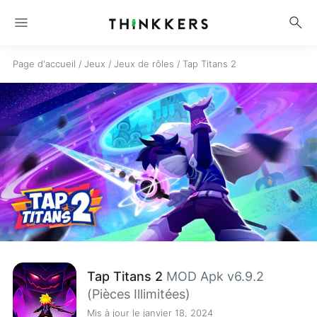
menu
search
Page d'accueil
/
Jeux
/
Jeux de rôles
/
Tap Titans 2
Tap Titans 2
MOD Apk v6.9.2
(Pièces Illimitées)
Mis à jour le janvier 18, 2024