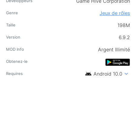
Game Hive Corporation
Développeurs
Jeux de rôles
Genre
198M
Taille
6.9.2
Version
Argent Illimité
MOD Info
Obtenez-le
android
expand_more
Android 10.0
Requires