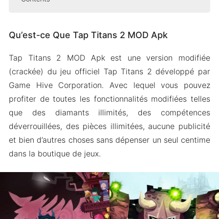
Qu’est-ce Que Tap Titans 2 MOD Apk
Qu’est-ce Que Tap Titans 2 MOD Apk
Caractéristiques de Tap Titans 2 MOD Apk
Pièces illimitées
Tap Titans 2 MOD Apk est une version modifiée
Débloquez tout avec des diamants
(crackée) du jeu officiel Tap Titans 2 développé par
Compétences premium
Game Hive Corporation. Avec lequel vous pouvez
Mana illimité
profiter de toutes les fonctionnalités modifiées telles
que des diamants illimités, des compétences
Jeu sans publicité
déverrouillées, des pièces illimitées, aucune publicité
Quelques fonctionnalités supplémentaires
et bien d’autres choses sans dépenser un seul centime
Comment Télécharger et Installer Tap Titans 2
dans la boutique de jeux.
sur Android
Les Gens Demandent Aussi (FAQ)
Envelopper