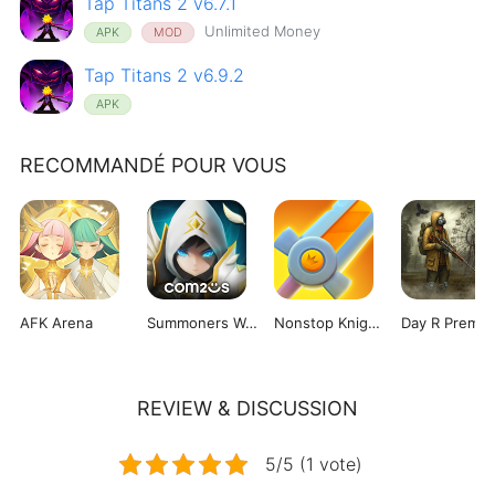
Tap Titans 2 v6.7.1
Unlimited Money
APK
MOD
Tap Titans 2 v6.9.2
APK
RECOMMANDÉ POUR VOUS
AFK Arena
Summoners War: Sky Arena
Nonstop Knight 2
Day R Premi
REVIEW & DISCUSSION
5/5 (1 vote)