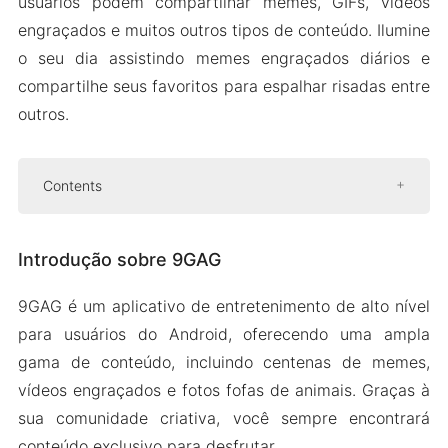
usuários podem compartilhar memes, GIFs, vídeos
engraçados e muitos outros tipos de conteúdo. Ilumine
o seu dia assistindo memes engraçados diários e
compartilhe seus favoritos para espalhar risadas entre
outros.
Contents
Introdução sobre 9GAG
Introdução sobre 9GAG
Feed de rolagem infinita
Encontre mais memes de qualquer perfil
9GAG é um aplicativo de entretenimento de alto nível
de usuário
para usuários do Android, oferecendo uma ampla
Votação positiva e negativa
gama de conteúdo, incluindo centenas de memes,
Versão Mod APK do 9GAG
vídeos engraçados e fotos fofas de animais. Graças à
Recursos do Mod
sua comunidade criativa, você sempre encontrará
conteúdo exclusivo para desfrutar.