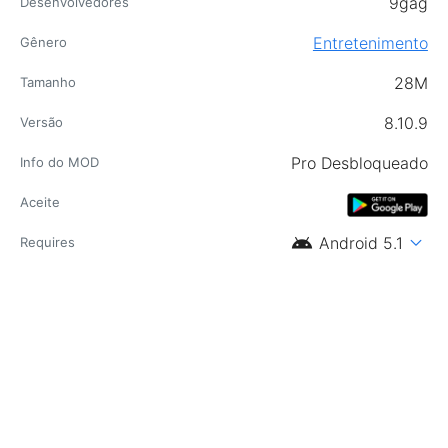
9gag
Desenvolvedores
Entretenimento
Gênero
28M
Tamanho
8.10.9
Versão
Pro Desbloqueado
Info do MOD
Aceite
android
expand_more
Android 5.1
Requires