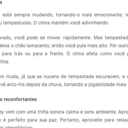
a
o está sempre mudando, tornando-o mais emocionante. 
ou tempestuoso. O clima mantém você adivinhando.
arado, você pode se mover rapidamente. Mas tempestad
 deixa o chão lamacento, então você pula mais alto. Por outr
 para trás ou para a frente. O clima afeta como você 
ltos.
ém muda, já que as nuvens de tempestade escurecem, e o
vê arco-íris depois da chuva, tornando a jogabilidade mais r
io reconfortantes
sey vem com uma trilha sonora calma e sons ambiente. Apr
e é perfeito para sua paz. Portanto, aproveite para rela
ns atmosféricos.