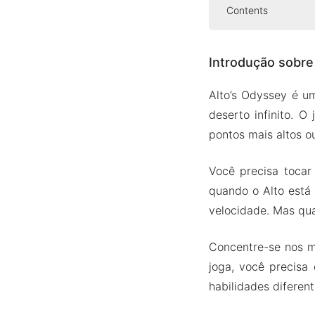
Contents
Introdução sob
Introdução sobre
Jogabili
O clima
Alto’s Odyssey é u
Trilha so
deserto infinito. 
Versão Mod AP
pontos mais altos 
Recurso
Você precisa tocar
Baixe o Alto’
quando o Alto está
velocidade. Mas qua
Concentre-se nos m
joga, você precis
habilidades diferen