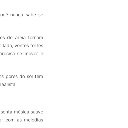
Você nunca sabe se
es de areia tornam
o lado, ventos fortes
precisa se mover e
s pores do sol têm
ealista.
esenta música suave
xar com as melodias