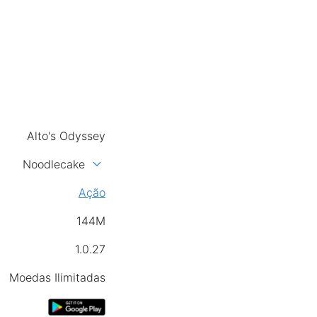
Alto's Odyssey
expand_more
Noodlecake
Ação
144M
1.0.27
Moedas Ilimitadas