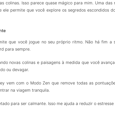
las colinas. Isso parece quase mágico para mim. Uma das 
e ele permite que você explore os segredos escondidos d
nte
mite que você jogue no seu próprio ritmo. Não há fim a 
rd para sempre.
iando novas colinas e paisagens à medida que você avança
ido ou devagar.
ssey vem com o Modo Zen que remove todas as pontuaçõe
trar na viagem tranquila.
etado para ser calmante. Isso me ajuda a reduzir o estress