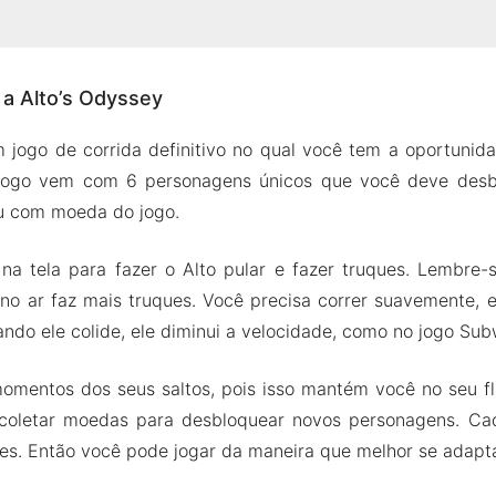
re a Alto’s Odyssey
 a Alto’s Odyssey
dade relaxante
 em mudança
m jogo de corrida definitivo no qual você tem a oportunid
nora e áudio reconfortantes
O jogo vem com 6 personagens únicos que você deve des
K do Alto’s Odyssey
ou com moeda do jogo.
s do Mod
 na tela para fazer o Alto pular e fazer truques. Lembre-
s Odyssey Apk & MOD para Android 2024
 no ar faz mais truques. Você precisa correr suavemente, 
ndo ele colide, ele diminui a velocidade, como no jogo Sub
omentos dos seus saltos, pois isso mantém você no seu f
a coletar moedas para desbloquear novos personagens. C
tes. Então você pode jogar da maneira que melhor se adapt