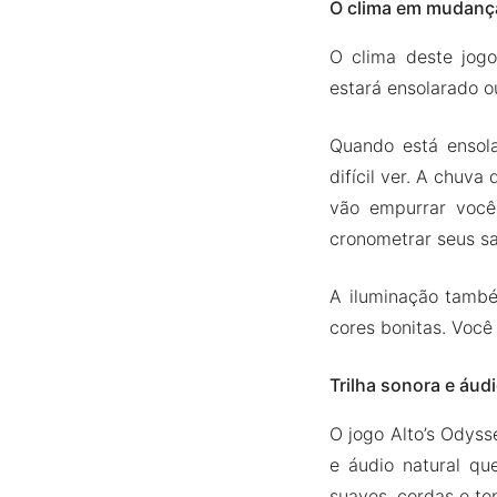
O clima em mudanç
O clima deste jog
estará ensolarado 
Quando está ensol
difícil ver. A chuva
vão empurrar você
cronometrar seus sa
A iluminação tamb
cores bonitas. Você 
Trilha sonora e áud
O jogo Alto’s Odys
e áudio natural qu
suaves, cordas e to