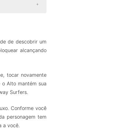
ade de descobrir um
bloquear alcançando
se, tocar novamente
e o Alto mantém sua
way Surfers.
luxo. Conforme você
ada personagem tem
a a você.