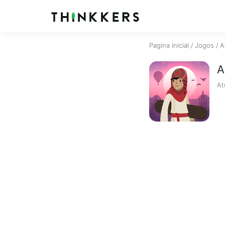
Pagina inicial
/
Jogos
/
A
A
At