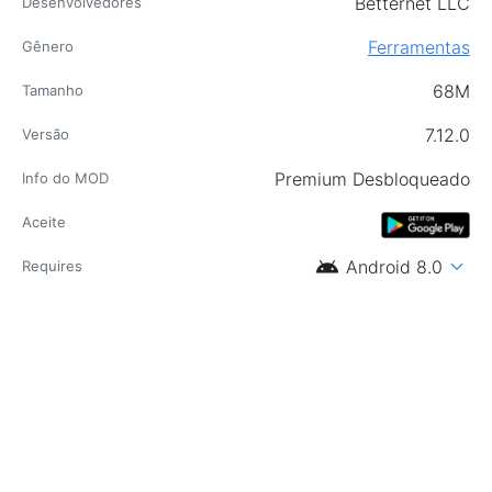
Betternet LLC
Desenvolvedores
Ferramentas
Gênero
68M
Tamanho
7.12.0
Versão
Premium Desbloqueado
Info do MOD
Aceite
android
expand_more
Android 8.0
Requires