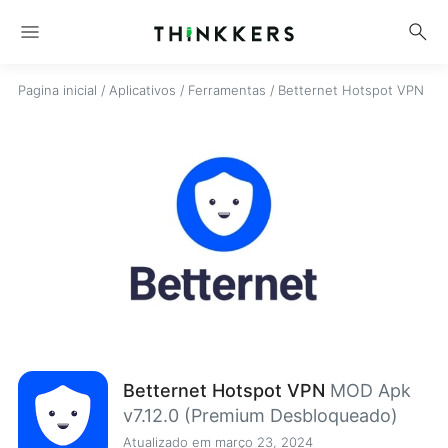
menu
search
Pagina inicial
/
Aplicativos
/
Ferramentas
/
Betternet Hotspot VPN
Betternet Hotspot VPN
MOD Apk
v7.12.0 (Premium Desbloqueado)
Atualizado em março 23, 2024