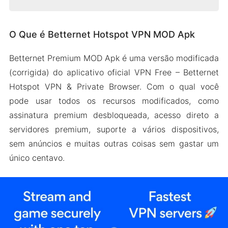
O Que é Betternet Hotspot VPN MOD Apk
O Que é Betternet Hotspot VPN MOD Apk
Recursos do Betternet Hotspot VPN MOD Apk
Recursos premium desbloqueados
Betternet Premium MOD Apk é uma versão modificada
Escudo de internet
(corrigida) do aplicativo oficial VPN Free – Betternet
Todos os anúncios removidos
Hotspot VPN & Private Browser. Com o qual você
Várias conexões
pode usar todos os recursos modificados, como
assinatura premium desbloqueada, acesso direto a
Segurança Wi-Fi
servidores premium, suporte a vários dispositivos,
Mais algumas funcionalidades
sem anúncios e muitas outras coisas sem gastar um
Como Baixar e Instalar o Betternet Premium
único centavo.
Apk no Android
As Pessoas Também Perguntam (FAQs)
Embrulhando-o