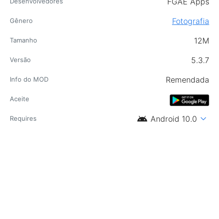
FGAE Apps
Desenvolvedores
Fotografia
Gênero
12M
Tamanho
5.3.7
Versão
Remendada
Info do MOD
Aceite
android
expand_more
Android 10.0
Requires