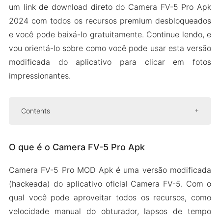
um link de download direto do Camera FV-5 Pro Apk
2024 com todos os recursos premium desbloqueados
e você pode baixá-lo gratuitamente. Continue lendo, e
vou orientá-lo sobre como você pode usar esta versão
modificada do aplicativo para clicar em fotos
impressionantes.
Contents
O que é o Camera FV-5 Pro Apk
O que é o Camera FV-5 Pro Apk
Recursos do Camera FV-5 Pro Recursos
Download Grátis
Camera FV-5 Pro MOD Apk é uma versão modificada
Suporta Vários Idiomas
(hackeada) do aplicativo oficial Camera FV-5. Com o
Totalmente Ajustável
qual você pode aproveitar todos os recursos, como
Obturador Remoto Bluetooth
velocidade manual do obturador, lapsos de tempo