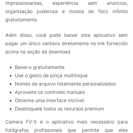
impressionantes, experiência sem anúncios,
Controles Manuais Personalizáveis
organização poderosa e modos de foco infinito
Mais Alguns Recursos
gratuitamente.
Como baixar e instalar o Camera FV-5 Pro no
Android
Além disso, você pode baixar este aplicativo sem
As Pessoas Também Perguntam (FAQs)
pagar um único centavo diretamente no link fornecido
Embrulhando-o
acima na seção de download.
Baixe-o gratuitamente
Use o gesto de pinça multitoque
Nomes de arquivo totalmente personalizados
Aproveite os controles manuais
Obtenha uma interface incrível
Desbloqueie todos os recursos premium
Camera FV-5 é o aplicativo mais necessário para
fotógrafos profissionais que permite que eles