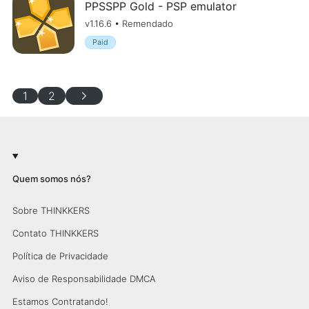
PPSSPP Gold - PSP emulator
v1.16.6 • Remendado
Paid
chevron_right
1
2
Quem somos nós?
Sobre THINKKERS
Contato THINKKERS
Política de Privacidade
Aviso de Responsabilidade DMCA
Estamos Contratando!