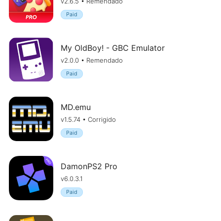
v2.6.5 • Remendado
Paid
My OldBoy! - GBC Emulator
v2.0.0 • Remendado
Paid
MD.emu
v1.5.74 • Corrigido
Paid
DamonPS2 Pro
v6.0.3.1
Paid