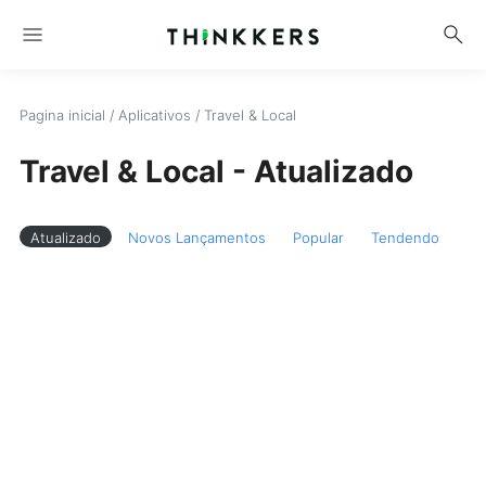
menu
search
Pagina inicial
/
Aplicativos
/
Travel & Local
Travel & Local - Atualizado
Atualizado
Novos Lançamentos
Popular
Tendendo