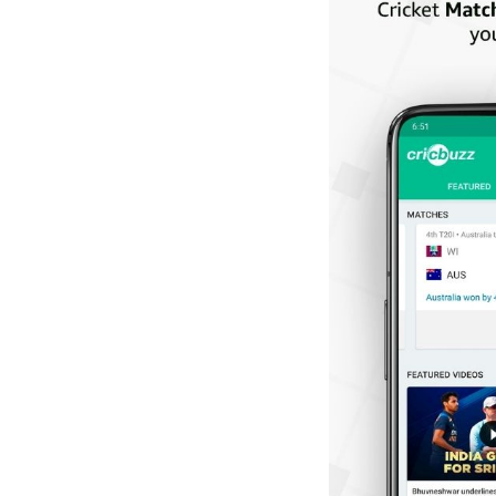
As Pessoas T
Embrulhando-