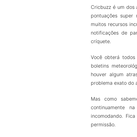
Cricbuzz é um dos 
pontuações super r
muitos recursos inc
notificações de p
críquete.
Você obterá todos 
boletins meteoroló
houver algum atras
problema exato do a
Mas como sabemos
continuamente na
incomodando. Fica
permissão.