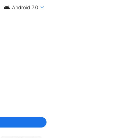
android
expand_more
Android 7.0