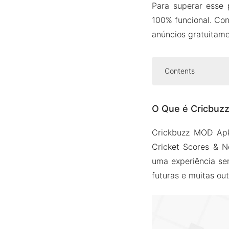
Para superar esse 
100% funcional. Con
anúncios gratuitame
Contents
O Que é Cric
O Que é Cricbuz
Recursos do 
Todos os
Crickbuzz MOD Apk 
Bola a b
Cricket Scores & N
Seção de
uma experiência sem
Vídeos i
futuras e muitas ou
Cartão d
Mais alg
Como Baixar e