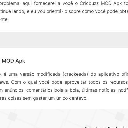
problema, aqui fornecerei a você o Cricbuzz MOD Apk to
tinue lendo, e eu vou orientá-lo sobre como você pode obt
nte.
buzz MOD Apk
z MOD Apk
Cricbuzz MOD Apk
 anúncios foram removidos
é uma versão modificada (crackeada) do aplicativo ofic
ola pontuações e comentários
ews. Com o qual você pode aproveitar todos os recurso
 notícias
 anúncios, comentários bola a bola, últimas notícias, noti
nteressantes
tras coisas sem gastar um único centavo.
e pontuação completo
umas funcionalidades
 Instalar o Cricbuzz MOD Apk no Android